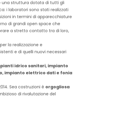
 una struttura dotata di tutti gli
ca: i laboratori sono stati realizzati
zioni in termini di apparecchiature
nterno di grandi open space che
rare a stretto contatto tra di loro,
per la realizzazione e
stenti e di quelli nuovi necessari
pianti idrico sanitari, impianto
 impianto elettrico dati e fonia
2014. Sea costruzioni è
orgogliosa
mbizioso di rivalutazione del