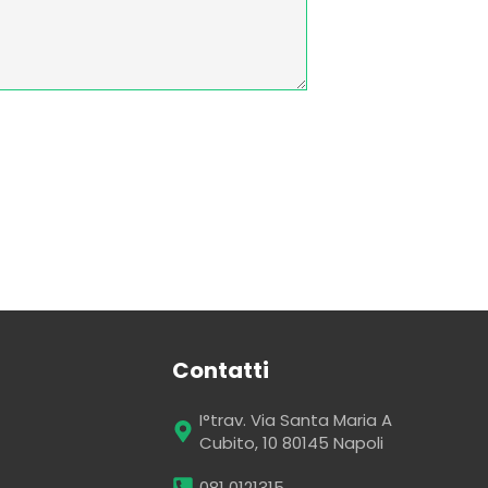
Contatti
I°trav. Via Santa Maria A
Cubito, 10 80145 Napoli
081 0121315