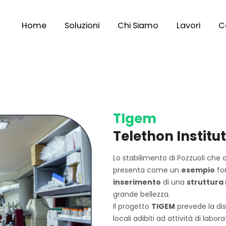
Home
Soluzioni
Chi Siamo
Lavori
Ce
TIgem
Telethon Institu
Lo stabilimento di Pozzuoli che 
presenta come un
esempio
fo
inserimento
di una
struttura 
grande bellezza.
Il progetto
TIGEM
prevede la dis
locali adibiti ad attività di labor