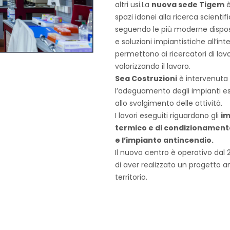
altri usi.La
nuova sede Tigem
è
spazi idonei alla ricerca scientifi
seguendo le più moderne disposi
e soluzioni impiantistiche all’i
permettono ai ricercatori di lavo
valorizzando il lavoro.
Sea Costruzioni
è intervenuta 
l’adeguamento degli impianti esi
allo svolgimento delle attività.
I lavori eseguiti riguardano gli
im
termico e di condizionamento,
e l’impianto antincendio.
Il nuovo centro è operativo dal 
di aver realizzato un progetto a
territorio.