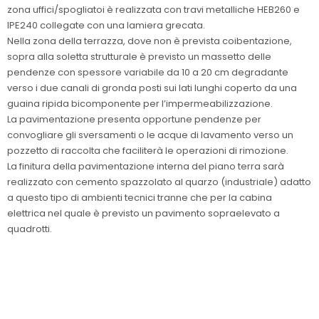
zona uffici/spogliatoi è realizzata con travi metalliche HEB260 e
IPE240 collegate con una lamiera grecata.
Nella zona della terrazza, dove non è prevista coibentazione,
sopra alla soletta strutturale è previsto un massetto delle
pendenze con spessore variabile da 10 a 20 cm degradante
verso i due canali di gronda posti sui lati lunghi coperto da una
guaina ripida bicomponente per l’impermeabilizzazione.
La pavimentazione presenta opportune pendenze per
convogliare gli sversamenti o le acque di lavamento verso un
pozzetto di raccolta che faciliterà le operazioni di rimozione.
La finitura della pavimentazione interna del piano terra sarà
realizzato con cemento spazzolato al quarzo (industriale) adatto
a questo tipo di ambienti tecnici tranne che per la cabina
elettrica nel quale è previsto un pavimento sopraelevato a
quadrotti.